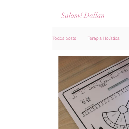
Salomé Dallan
Todos posts
Terapia Holística
Diagnóstico Hyodoraku
Rel