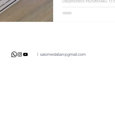
Diagnóstico Hyodoraku. O d
|
salomedallan@gmail.com