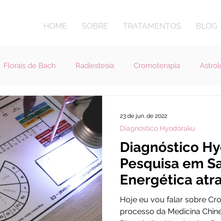
HOME
SOBRE
TRATAMENTOS
BLOG
Florais de Bach
Radiestesia
Cromoterapia
Astrol
igião e Espiritualidade
23 de jun. de 2022
Diagnóstico Hyodoraku
Diagnóstico Hy
Pesquisa em S
Energética atr
Radiestesia
Hoje eu vou falar sobre C
processo da Medicina Chin