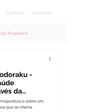
CLIENTES
CONTATO
ogia Terapêutica
odoraku -
aúde
avés da
romopuntura e sobre um
esa que se chama